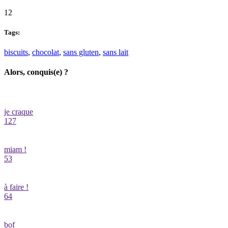
12
Tags:
biscuits
,
chocolat
,
sans gluten
,
sans lait
Alors, conquis(e) ?
je craque
127
miam !
53
à faire !
64
bof